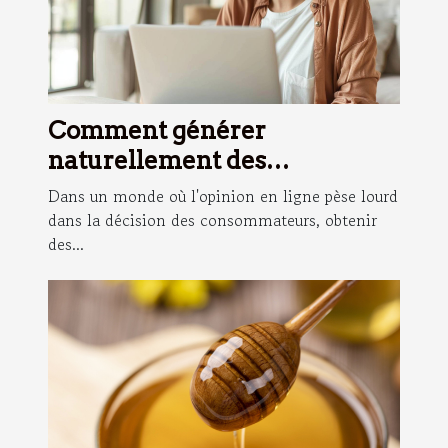
Comment générer
naturellement des
évaluations positives sur les
Dans un monde où l'opinion en ligne pèse lourd
plateformes en ligne
dans la décision des consommateurs, obtenir
des...