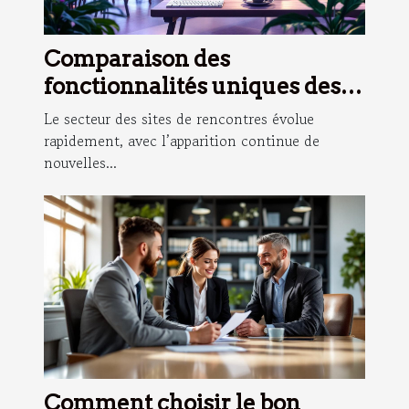
Comparaison des
fonctionnalités uniques des
sites de rencontres populaires
Le secteur des sites de rencontres évolue
en 2025
rapidement, avec l’apparition continue de
nouvelles...
Comment choisir le bon