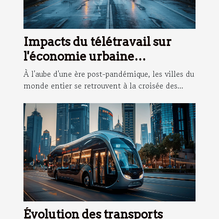
Impacts du télétravail sur
l'économie urbaine
changements et adaptations
À l'aube d'une ère post-pandémique, les villes du
des villes post-pandémie
monde entier se retrouvent à la croisée des...
Évolution des transports