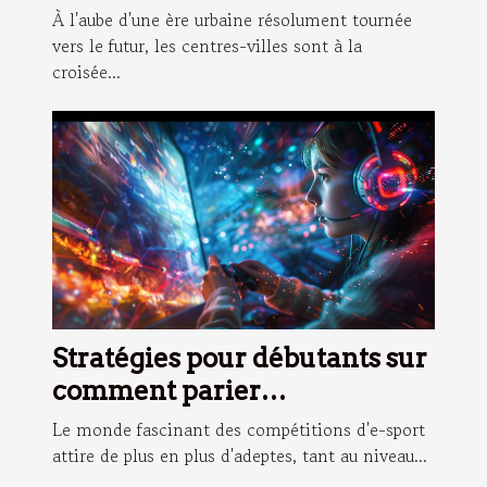
centres-villes du futur
À l'aube d'une ère urbaine résolument tournée
vers le futur, les centres-villes sont à la
croisée...
Stratégies pour débutants sur
comment parier
efficacement dans les
Le monde fascinant des compétitions d'e-sport
compétitions d'e-sport
attire de plus en plus d'adeptes, tant au niveau...