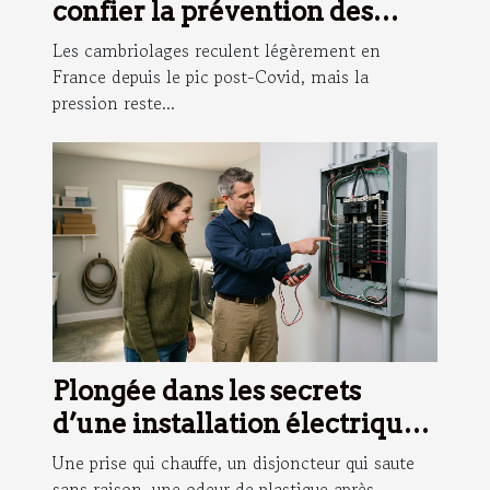
confier la prévention des
cambriolages à l’IA ?
Les cambriolages reculent légèrement en
France depuis le pic post-Covid, mais la
pression reste...
Plongée dans les secrets
d’une installation électrique
sûre et durable
Une prise qui chauffe, un disjoncteur qui saute
sans raison, une odeur de plastique après...