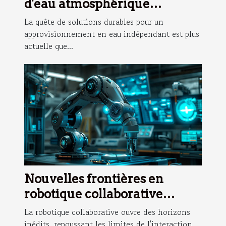
d'eau atmosphérique
favorisent l'autonomie en eau
La quête de solutions durables pour un
approvisionnement en eau indépendant est plus
actuelle que...
Nouvelles frontières en
robotique collaborative
applications inattendues et
La robotique collaborative ouvre des horizons
secteurs en développement
inédits, repoussant les limites de l'interaction...