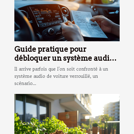
Guide pratique pour
débloquer un système audio
de voiture avec un document
Il arrive parfois que l'on soit confronté à un
d'immatriculation
système audio de voiture verrouillé, un
scénario...