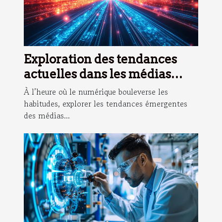
Exploration des tendances
actuelles dans les médias
numériques et leur impact
À l’heure où le numérique bouleverse les
sur la société
habitudes, explorer les tendances émergentes
des médias...