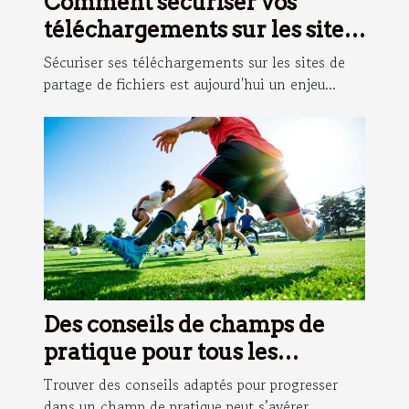
Comment sécuriser vos
téléchargements sur les sites
internet de partage de
Sécuriser ses téléchargements sur les sites de
fichiers ?
partage de fichiers est aujourd'hui un enjeu...
Des conseils de champs de
pratique pour tous les
niveaux expliqués en ligne
Trouver des conseils adaptés pour progresser
dans un champ de pratique peut s’avérer