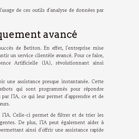
'usage de ces outils d'analyse de données par
giquement avancé
uccès de Betiton. En effet, l'entreprise mise
tir un service clientèle avancé. Pour ce faire,
nce Artificielle (IA), révolutionnant ainsi
oir une assistance presque instantanée. Cette
chatbots qui sont programmés pour répondre
par l'IA, ce qui leur permet d'apprendre et de
eurs.
'IA. Celle-ci permet de filtrer et de trier les
gentes. De plus, l'IA peut également aider à
ermettant ainsi d'offrir une assistance rapide