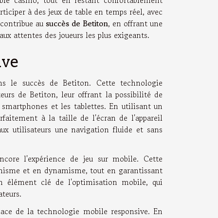
able casino, tout en restant confortablement
ticiper à des jeux de table en temps réel, avec
 contribue au
succès de Betiton
, en offrant une
aux attentes des joueurs les plus exigeants.
ive
s le succès de Betiton. Cette technologie
urs de Betiton, leur offrant la possibilité de
s smartphones et les tablettes. En utilisant un
faitement à la taille de l'écran de l'appareil
ux utilisateurs une navigation fluide et sans
ncore l'expérience de jeu sur mobile. Cette
phisme et en dynamisme, tout en garantissant
un élément clé de l'optimisation mobile, qui
ateurs.
icace de la technologie mobile responsive. En