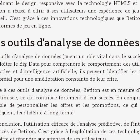
inant le design responsive avec la technologie HTML5 et e
on a réussi à offrir à ses utilisateurs une expérience de je
reil. C'est grâce à ces innovations technologiques que Beti
formes de jeu en ligne.
s outils d'analyse de données
utils d'analyse de données jouent un rôle vital dans le succ
loiter le Big Data pour comprendre le comportement des utili
ctive et d'intelligence artificielle, ils peuvent identifier le
rdial pour une amélioration constante de leur offre.
 à ces outils d'analyse de données, Betiton est en mesure d'o
ptimisée, ce qui contribue fortement à leur succès. En compre
ible de personnaliser les offres et les promotions, ce qui 
quent, leur fidélité à long terme.
nclusion, l'utilisation efficace de l'analyse prédictive, de l'in
uccès de Betiton. C'est grâce à l'exploitation de ces techno
ffre et répondre aux attentes de ses utilisateurs.