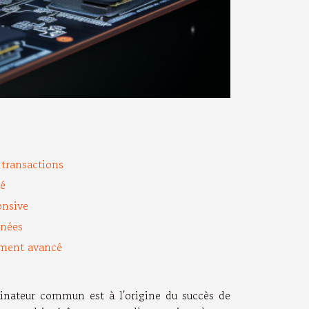
 transactions
cé
onsive
nnées
ement avancé
nateur commun est à l'origine du succès de