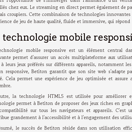
urs l'opportunité de s'immerger dans l'ambiance d'un vérit
llés chez eux. Le streaming en direct permet également de par
rais croupiers. Cette combinaison de technologies innovantes
ience de jeu de haute qualité, fluide et immersive, qui répond 
 technologie mobile respons
echnologie mobile responsive est un élément central dan
ante permet d'assurer un accès multiplateforme aux utilisate
 à leurs jeux préférés sur différents appareils, notamment le
n responsive, Betiton garantit que son site web s'adapte par
isé. Cela permet une expérience de jeu optimisée et assure a
mbre.
utre, la technologie HTML5 est utilisée pour améliorer e
nologie permet à Betiton de proposer des jeux riches en gra
compatibilité sur tous les navigateurs et appareils. C'est 
ibue grandement à l'accessibilité et à l'engagement des utilis
ésumé, le succès de Betiton réside dans son utilisation eff