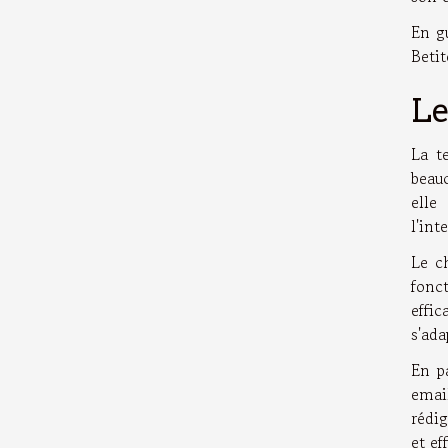
En g
Beti
Le
La t
beauc
elle
l'int
Le c
fonc
effic
s'ada
En pa
emai
rédig
et ef