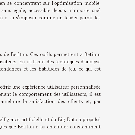
n se concentrant sur l'optimisation mobile,
u sans égale, accessible depuis n'importe quel
ton a su s'imposer comme un leader parmi les
ès de Betiton. Ces outils permettent à Betiton
sateurs. En utilisant des techniques d'analyse
s tendances et les habitudes de jeu, ce qui est
ffrir une expérience utilisateur personnalisée
nant le comportement des utilisateurs, il est
améliore la satisfaction des clients et, par
telligence artificielle et du Big Data a propulsé
logies que Betiton a pu améliorer constamment