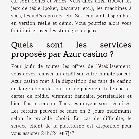
qui sont riches et variés. Vous allez ainsi trouver les
jeux de table (poker, baccarat, etc.), les machines à
sous, les vidéos pokers, etc. Ses jeux sont disponibles
en version réelle et démo. Vous pourriez alors vous
familiariser avec les stratégies de jeux.
Quels sont les services
proposés par Azur casino ?
Pour jouir de toutes les offres de l’établissement,
vous devez réaliser un dépôt sur votre compte joueur.
Azur casino met à la disposition des fans de casino
un large choix de solution de paiement telle que les
cartes de crédit, virement bancaire, portefeuilles et
bien d’autres encore. Tous ses moyens sont sécurisés.
Les retraits peuvent se faire en 3 jours maximums
selon le procédé choisi. En cas de difficulté, le
service client de la plateforme est disponible pour
vous assister 24h/24 et 7j/7.