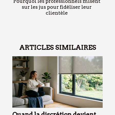
Pourquoi les professionnels misent
sur les jus pour fidéliser leur
clientèle
ARTICLES SIMILAIRES
Quand la discrétion devient