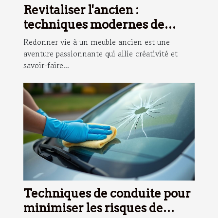
Revitaliser l'ancien :
techniques modernes de
restauration de meubles
Redonner vie à un meuble ancien est une
aventure passionnante qui allie créativité et
savoir-faire...
Techniques de conduite pour
minimiser les risques de