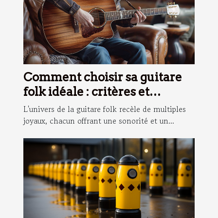
Comment choisir sa guitare
folk idéale : critères et
conseils
L'univers de la guitare folk recèle de multiples
joyaux, chacun offrant une sonorité et un...