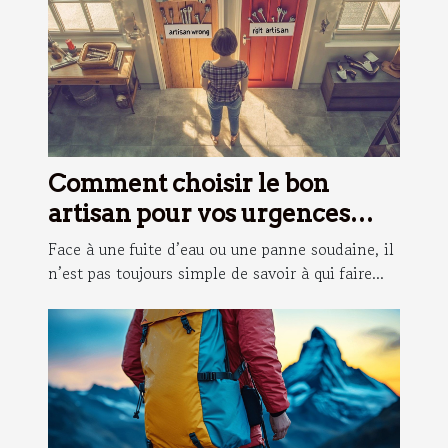
Comment choisir le bon
artisan pour vos urgences
domestiques ?
Face à une fuite d’eau ou une panne soudaine, il
n’est pas toujours simple de savoir à qui faire...