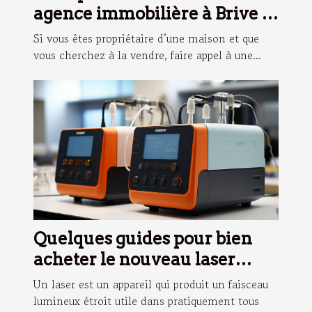
agence immobilière à Brive la
Gaillarde pour la vente de
Si vous êtes propriétaire d’une maison et que
votre maison?
vous cherchez à la vendre, faire appel à une...
Quelques guides pour bien
acheter le nouveau laser
Huepar
Un laser est un appareil qui produit un faisceau
lumineux étroit utile dans pratiquement tous