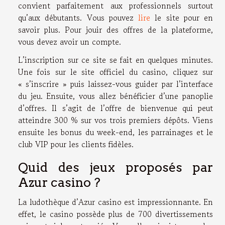
convient parfaitement aux professionnels surtout
qu’aux débutants. Vous pouvez
lire
le site pour en
savoir plus. Pour jouir des offres de la plateforme,
vous devez avoir un compte.
L’inscription sur ce site se fait en quelques minutes.
Une fois sur le site officiel du casino, cliquez sur
« s’inscrire » puis laissez-vous guider par l’interface
du jeu. Ensuite, vous allez bénéficier d’une panoplie
d’offres. Il s’agit de l’offre de bienvenue qui peut
atteindre 300 % sur vos trois premiers dépôts. Viens
ensuite les bonus du week-end, les parrainages et le
club VIP pour les clients fidèles.
Quid des jeux proposés par
Azur casino ?
La ludothèque d’Azur casino est impressionnante. En
effet, le casino possède plus de 700 divertissements