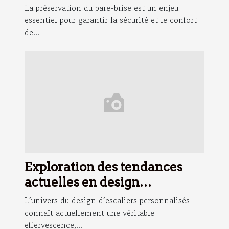
dommage au pare-brise
La préservation du pare-brise est un enjeu
essentiel pour garantir la sécurité et le confort
de...
Exploration des tendances
actuelles en design
d'escaliers personnalisés
L’univers du design d’escaliers personnalisés
connaît actuellement une véritable
effervescence,...