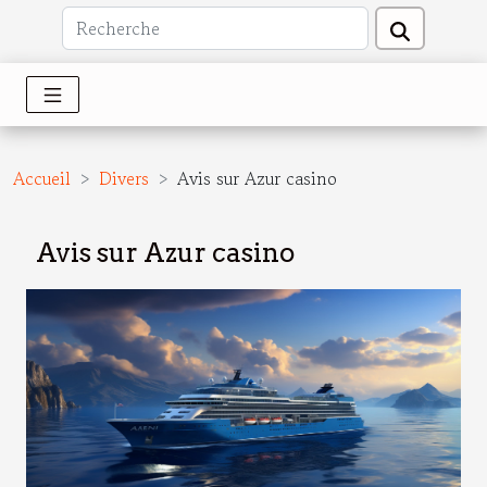
Accueil
Divers
Avis sur Azur casino
Avis sur Azur casino