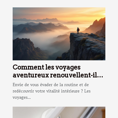
Comment les voyages
aventureux renouvellent-ils
l'esprit ?
Envie de vous évader de la routine et de
redécouvrir votre vitalité intérieure ? Les
voyages...