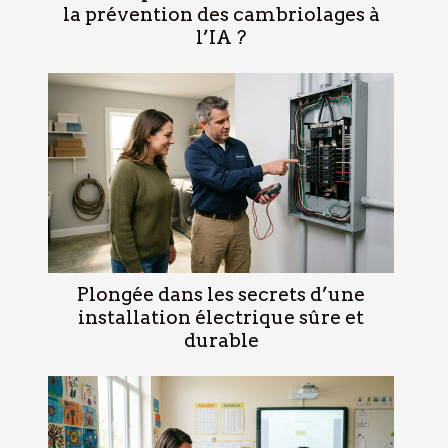
la prévention des cambriolages à
l’IA ?
Plongée dans les secrets d’une
installation électrique sûre et
durable