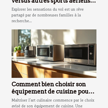
versus autres sports aériens
pour familles
Explorer les sensations du vol est un rêve
partagé par de nombreuses familles à la
recherche...
Comment bien choisir son
équipement de cuisine pour
devenir un pro des recettes ?
Maîtriser l’art culinaire commence par le choix
avisé de son équipement de cuisine. Une