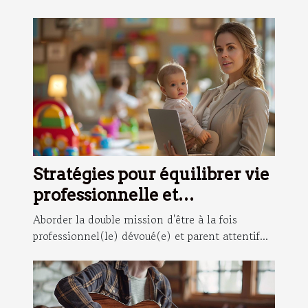
Stratégies pour équilibrer vie
professionnelle et
responsabilités de maman
Aborder la double mission d'être à la fois
professionnel(le) dévoué(e) et parent attentif...