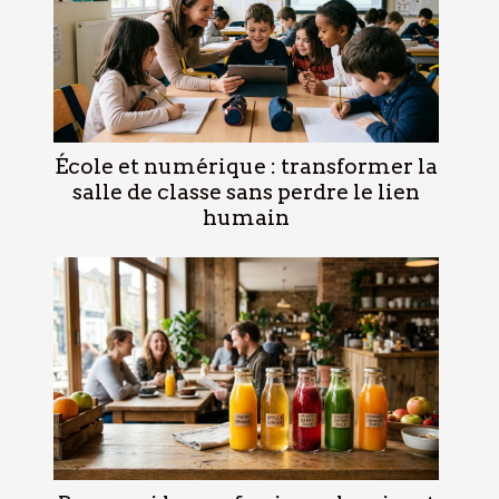
École et numérique : transformer la
salle de classe sans perdre le lien
humain