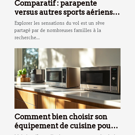
Comparatif : parapente
versus autres sports aériens
pour familles
Explorer les sensations du vol est un rêve
partagé par de nombreuses familles à la
recherche...
Comment bien choisir son
équipement de cuisine pour
devenir un pro des recettes ?