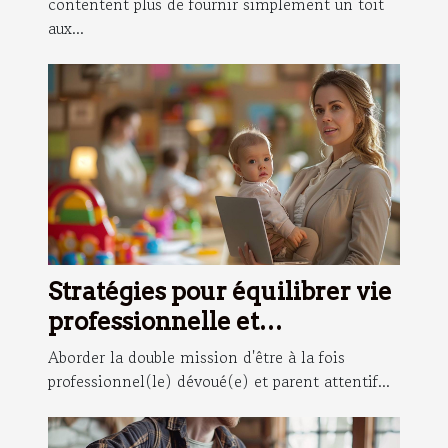
équilibrée
contentent plus de fournir simplement un toit
aux...
Stratégies pour équilibrer vie
professionnelle et
responsabilités de maman
Aborder la double mission d'être à la fois
professionnel(le) dévoué(e) et parent attentif...