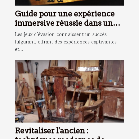
Guide pour une expérience
immersive réussie dans un
jeu d'évasion
Les jeux d'évasion connaissent un succès
fulgurant, offrant des expériences captivantes
et...
Revitaliser l'ancien :