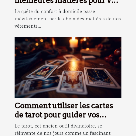
meilleures matières pour vos
vêtements d'intérieur
La quête du confort à domicile passe
inévitablement par le choix des matières de nos
vêtements...
Comment utiliser les cartes
de tarot pour guider vos
décisions quotidiennes
Le tarot, cet ancien outil divinatoire, se
réinvente de nos jours comme un fascinant