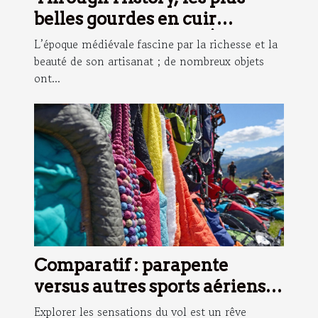
belles gourdes en cuir
inspirées du Moyen-Âge !
L’époque médiévale fascine par la richesse et la
beauté de son artisanat ; de nombreux objets
ont...
Comparatif : parapente
versus autres sports aériens
pour familles
Explorer les sensations du vol est un rêve