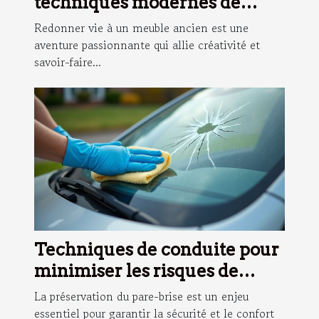
techniques modernes de
restauration de meubles
Redonner vie à un meuble ancien est une
aventure passionnante qui allie créativité et
savoir-faire...
Techniques de conduite pour
minimiser les risques de
dommage au pare-brise
La préservation du pare-brise est un enjeu
essentiel pour garantir la sécurité et le confort