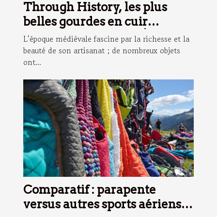
Through History, les plus
belles gourdes en cuir
inspirées du Moyen-Âge !
L’époque médiévale fascine par la richesse et la
beauté de son artisanat ; de nombreux objets
ont...
Comparatif : parapente
versus autres sports aériens